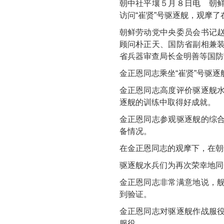
朝中社平壤５月８日电 朝
访问“崔贤”号驱逐舰，观摩
朝鲜劳动党中央委员会书记
顾问朴正天、国防省副相兼
省兵器审查局长金明善等国防
金正恩
同志乘坐“崔贤”号驱
金正恩
同志高度评价驱逐舰
逐舰的训练中取得好成就。
金正恩
同志参观驱逐舰的综
备情况。
在
金正恩
同志的观摩下，在朝
驱逐舰水兵们为再次荣幸地同
金正恩
同志非常满意地说，
到验证。
金正恩
同志对驱逐舰作战服
服役。