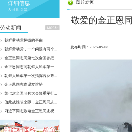
图片新闻
敬爱的金正恩同
劳动新闻
朝鲜劳动党标徽的事由
发布时间：2026-05-08
朝鲜劳动党，一个问题有两个...
金正恩同志同第七次全国参战...
金正恩同志同朝鲜人民军第一...
朝鲜人民军第一次指挥官及政...
金正恩同志参谒友谊塔
第七次全国老兵大会隆重举行...
值此战胜节之际，金正恩同志...
习近平同志致电金正恩同志祝...