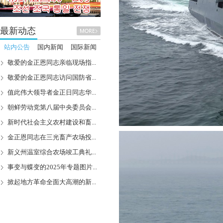
最新动态
站内公告
国内新闻
国际新闻
敬爱的金正恩同志亲临现场指...
敬爱的金正恩同志访问国防省...
值此伟大领导者金正日同志华...
朝鲜劳动党第八届中央委员会...
新时代社会主义农村建设和畜...
金正恩同志在三光畜产农场投...
新义州温室综合农场竣工典礼...
事变与蝶变的2025年专题图片...
掀起地方革命全面大高潮的新...