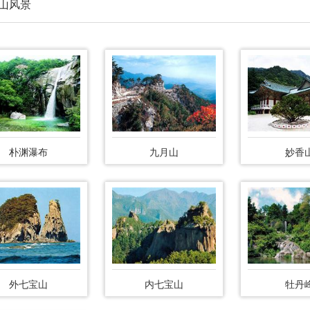
山风景
朴渊瀑布
九月山
妙香
外七宝山
内七宝山
牡丹