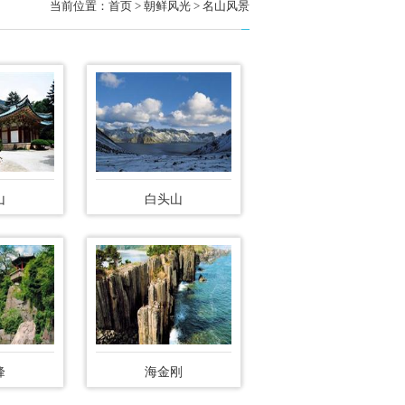
当前位置：
首页
> 朝鲜风光 > 名山风景
山
白头山
峰
海金刚