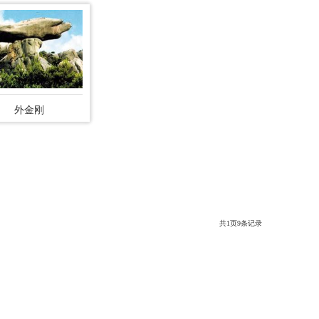
外金刚
共
1
页
9条记录