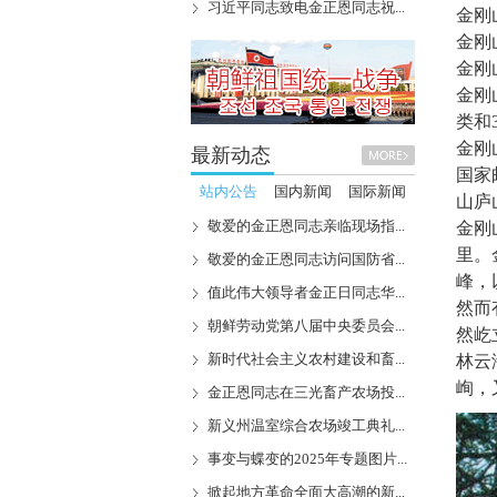
习近平同志致电金正恩同志祝...
金刚
金刚
金刚
金刚
类和
金刚
最新动态
国家
站内公告
国内新闻
国际新闻
山庐
敬爱的金正恩同志亲临现场指...
金刚
里。
敬爱的金正恩同志访问国防省...
峰，
值此伟大领导者金正日同志华...
然而
朝鲜劳动党第八届中央委员会...
然屹
新时代社会主义农村建设和畜...
林云
峋，
金正恩同志在三光畜产农场投...
新义州温室综合农场竣工典礼...
事变与蝶变的2025年专题图片...
掀起地方革命全面大高潮的新...