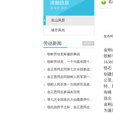
名
名山风景
城市风光
发布时间
劳动新闻
金刚
朝鲜劳动党标徽的事由
朝鲜
朝鲜劳动党，一个问题有两个...
16
怪石
金正恩同志同第七次全国参战...
创建
金正恩同志同朝鲜人民军第一...
公里
朝鲜人民军第一次指挥官及政...
特。
金正恩同志参谒友谊塔
有峰
迭出
第七次全国老兵大会隆重举行...
金刚
值此战胜节之际，金正恩同志...
为蓬