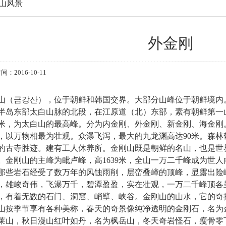
山风景
外金刚
：2016-10-11
山（금강산），位于朝鲜和韩国交界。大部分山峰位于朝鲜境内
半岛东部太白山脉的北段，在江原道（北）东部，素有朝鲜第一山
38米，为太白山的最高峰。分为内金刚、外金刚、新金刚、海金刚
，以万物相最为壮观。众瀑飞泻，最大的九龙渊高达90米。森林
的古寺胜迹。建有工人休养所。金刚山既是朝鲜的名山，也是世界
。金刚山的主峰为毗卢峰，高1639米，全山一万二千峰成为世
那些岩石经受了数万年的风蚀雨削，层峦叠嶂的顶峰，显露出险峻
，雄峻奇伟，飞瀑万千，碧潭盈盈，实在壮观，一万二千峰顶各
，有着无数的石门、洞窟、峭壁、峡谷。金刚山的山水，它的奇
山按季节享有各种美称，春天的奇景像纯净透明的金刚石，名为
莱山，秋日漫山红叶如丹，名为枫岳山，冬天奇岩怪石，瘦骨零