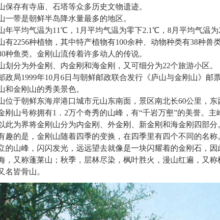
山保存有寺庙、石塔等众多历史文物遗迹。
山一带是朝鲜半岛降水量最多的地区。
山年平均气温为11℃，1月平均气温为零下2.1℃，8月平均气温为2
山有2256种植物，其中特产植物有100余种、动物种类有38种兽类
30种鱼类。金刚山流传着许多动人的传说。
山划分为外金刚、内金刚和海金刚，又可细分为22个旅游小区。
邮政局1999年10月6日与朝鲜邮政联合发行《庐山与金刚山》
山和金刚山的秀美景色。
山位于朝鲜东海岸港口城市元山东南面，景区南北长60公里，东西宽
金刚山号称拥有1．2万个奇秀的山峰，有“千岩万壑”的美誉。主峰
以此为界将金刚山分为内金刚、外金刚、新金刚和海金刚四部分
有趣的是，金刚山随着四季的变换，在四季里有四个不同的名称
立的山峰，闪闪发光，远远望去就像是一块闪耀着的金刚石，因
海，又称蓬莱山；秋季，层林尽染，枫叶胜火，漫山红遍，又称
又名皆骨山。