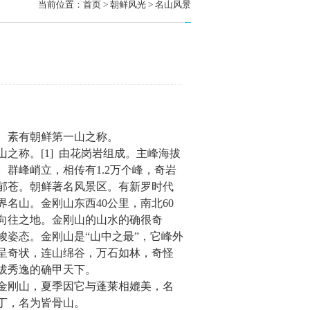
当前位置：
首页
> 朝鲜风光 > 名山风景
。素有朝鲜第一山之称。
之称。[1] 由花岗岩组成。主峰海拔
。群峰峭立，相传有1.2万个峰，奇岩
郁苍。朝鲜著名风景区。有新罗时代
名山。金刚山东西40公里，南北60
人向往之地。金刚山的山水的确很奇
姿态。金刚山是“山中之最”，它峰外
呈奇状，连山绵谷，万石如林，奇怪
拔秀逸的确甲天下。
金刚山，夏季因它与蓬莱相媲美，名
丁，名为皆骨山。