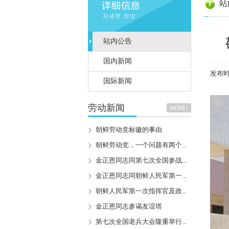
站
站内公告
国内新闻
发布时间
国际新闻
劳动新闻
朝鲜劳动党标徽的事由
朝鲜劳动党，一个问题有两个...
金正恩同志同第七次全国参战...
金正恩同志同朝鲜人民军第一...
朝鲜人民军第一次指挥官及政...
金正恩同志参谒友谊塔
第七次全国老兵大会隆重举行...