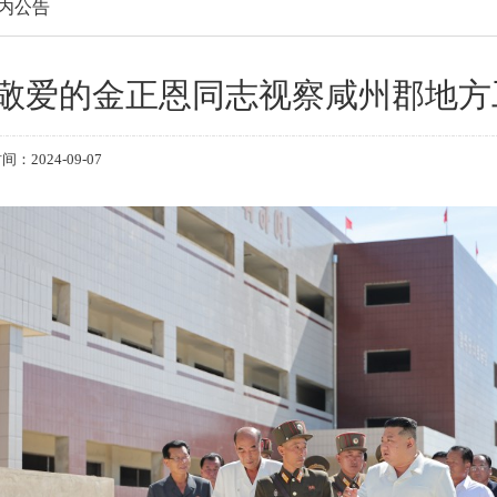
内公告
敬爱的金正恩同志视察咸州郡地方
：2024-09-07