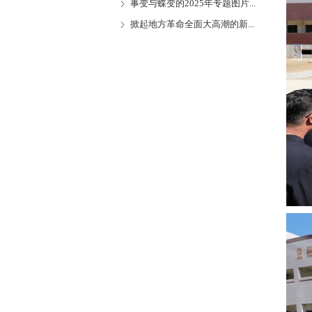
事变与蝶变的2025年专题图片...
掀起地方革命全面大高潮的新...