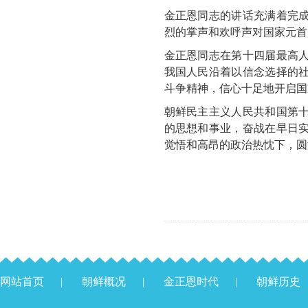
金正恩
同志的讲话充满着完
烈的掌声和欢呼声对国家元首
金正恩
同志在第十四届最高
我国人民沿着以信念选择的
斗争精神，信心十足地开启国
朝鲜民主主义人民共和国第
的思想和事业，奋战在早日
觉悟和高昂的政治热忱下，圆
网站首页
|
朝鲜概况
|
金正恩时代
|
朝鲜历史