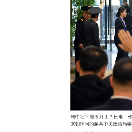
朝中社平壤５月１７日电 
来朝访问的越共中央政治局委