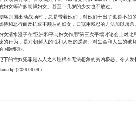
的妇女等许多朝鲜妇女。甚至十几岁的少女也不放过。
侵略别国出动战场时，总是带着她们，对她们干出了禽兽不如
虐待和恶行而反抗或不顺从的妇女，日寇用残忍的方法加以屠杀
妇女清水澄子在“亚洲和平与妇女作用”第三次平壤讨论会上对此
辣的行为，是对朝鲜人的性和人权的蹂躏、对生命和人生的破
的国际犯罪。
犯下的性奴犯罪是以人之常理根本无法想象的穷凶极恶、令人发
cna.kp (2026.06.09.)