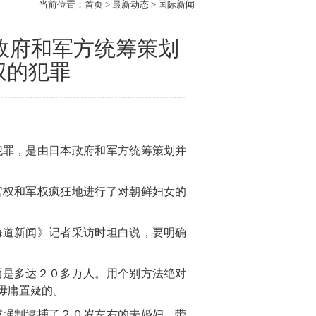
当前位置：
首页
> 最新动态 > 国际新闻
政府和军方统筹策划
权的犯罪
犯罪，是由日本政府和军方统筹策划并
官权和军权疯狂地进行了对朝鲜妇女的
海道新闻》记者采访时坦白说，要明确
而是多达２０多万人。用个别方法绝对
毋庸置疑的。
或强制逮捕了２０岁左右的未婚妇、带