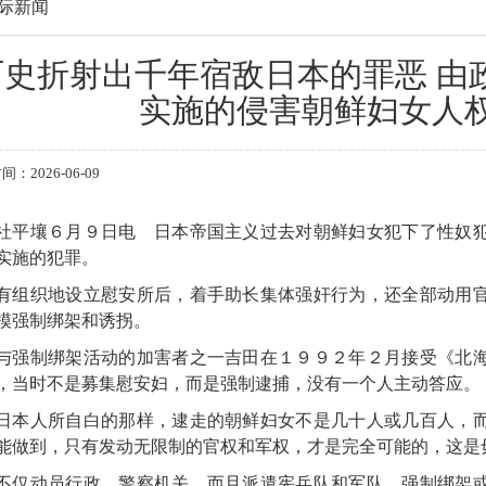
际新闻
历史折射出千年宿敌日本的罪恶 由
实施的侵害朝鲜妇女人
：2026-06-09
社平壤６月９日电 日本帝国主义过去对朝鲜妇女犯下了性奴
实施的犯罪。
有组织地设立慰安所后，着手助长集体强奸行为，还全部动用
模强制绑架和诱拐。
与强制绑架活动的加害者之一吉田在１９９２年２月接受《北
，当时不是募集慰安妇，而是强制逮捕，没有一个人主动答应。
日本人所自白的那样，逮走的朝鲜妇女不是几十人或几百人，
能做到，只有发动无限制的官权和军权，才是完全可能的，这是
不仅动员行政、警察机关，而且派遣宪兵队和军队，强制绑架