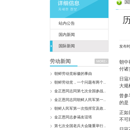
国
站内公告
国内新闻
国际新闻
发布时间
劳动新闻
朝中
付诸
朝鲜劳动党标徽的事由
日寇
朝鲜劳动党，一个问题有两个...
大规
金正恩同志同第七次全国参战...
曾参
金正恩同志同朝鲜人民军第一...
的是
朝鲜人民军第一次指挥官及政...
正如
金正恩同志参谒友谊塔
不可
第七次全国老兵大会隆重举行...
日寇