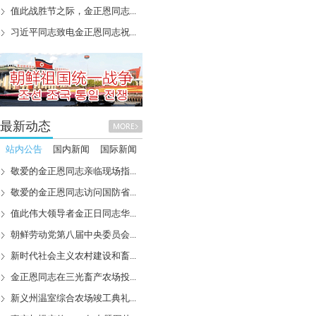
值此战胜节之际，金正恩同志...
习近平同志致电金正恩同志祝...
最新动态
站内公告
国内新闻
国际新闻
敬爱的金正恩同志亲临现场指...
敬爱的金正恩同志访问国防省...
值此伟大领导者金正日同志华...
朝鲜劳动党第八届中央委员会...
新时代社会主义农村建设和畜...
金正恩同志在三光畜产农场投...
新义州温室综合农场竣工典礼...