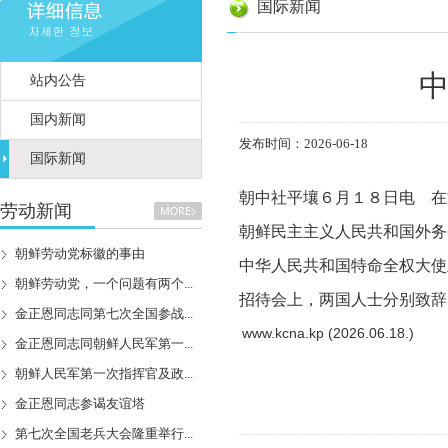
国际新闻
站内公告
国内新闻
发布时间：2026-06-18
国际新闻
朝中社平壤６月１８日电 在
劳动新闻
朝鲜民主主义人民共和国外务
朝鲜劳动党标徽的事由
中华人民共和国特命全权大使
朝鲜劳动党，一个问题有两个...
招待会上，两国人士分别致辞
金正恩同志同第七次全国参战...
www.kcna.kp (2026.06.18.)
金正恩同志同朝鲜人民军第一...
朝鲜人民军第一次指挥官及政...
金正恩同志参谒友谊塔
第七次全国老兵大会隆重举行...