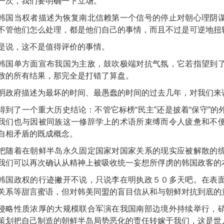
一次，我们要明确一下立场。
韩国当权者描述为恢复南北信赖第一个信号的停止对朝心理阴
不管他们怎么处理，都是他们自己的事情，而且不过是可逆地扭
是说，这不是值得评价的事情。
韩国单方面宣布我国为主敌，鼓吹极端对抗气氛，它若指望到
致的所有结果，那完全是打错了算盘。
明政府描述为最坏的时间、最愚蠢的时间的过去几年，对我们来
得到了一个重大历史结论：不管它标榜“民主”还是披着“保守”
我们也与因被同族这一修辞学上的术语所束缚而令人疲惫和不
自相矛盾的既成概念。
把随着在朝鲜半岛永久固定国家对国家关系的现实应被解散的
我们可以再次确认从精神上被吸收统一妄想所俘虏的韩国政客的
韩国政权的行迹撇开不说，只说李在明执政５０多天吧。在表
关系等甜言蜜语，但对韩美同盟的盲目信从和与朝鲜对抗到底的
侵略性质浓厚的大规模联合军演在我国南部边境外持续举行，
策划把自己制造的朝鲜半岛局势恶化的责任转嫁于我们，这是世