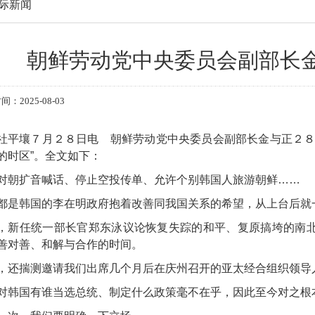
际新闻
朝鲜劳动党中央委员会副部长
：2025-08-03
社平壤７月２８日电 朝鲜劳动党中央委员会副部长金与正２８
的时区”。全文如下：
对朝扩音喊话、停止空投传单、允许个别韩国人旅游朝鲜……
都是韩国的李在明政府抱着改善同我国关系的希望，从上台后就一
，新任统一部长官郑东泳议论恢复失踪的和平、复原搞垮的南
善对善、和解与合作的时间。
，还揣测邀请我们出席几个月后在庆州召开的亚太经合组织领导
对韩国有谁当选总统、制定什么政策毫不在乎，因此至今对之根