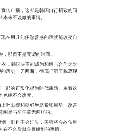
谋宣传广播，这都是韩国自行招致的问
转本来不该做的事情。
了现在用几句多愁善感的话就能改变自
说，那倒不是无谓的时间。
的外衣，韩国决不能成为和解与合作之对
便的历史一刀两断，彻底打消了脱离现
统一部的正常化提为时代课题。单看这
本色绝不会改变。
面上吐出缓和朝鲜半岛紧张局势、改善
意图是与前任毫无两样的。
硝烟一刻也不会消失，美韩将会故伎重
人在不久后就会目睹到的事情。