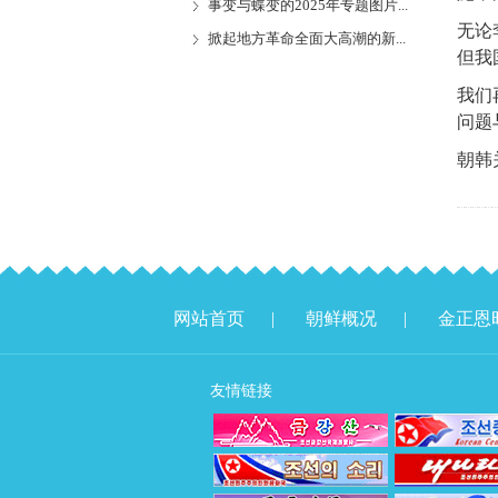
事变与蝶变的2025年专题图片...
无论
掀起地方革命全面大高潮的新...
但我
我们
问题
朝韩
网站首页
|
朝鲜概况
|
金正恩
友情链接