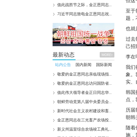
但这
值此战胜节之际，金正恩同志...
至于
习近平同志致电金正恩同志祝...
题，
也就
过去
己招
最新动态
李在
站内公告
国内新闻
国际新闻
我们
敬爱的金正恩同志亲临现场指...
象。
实、
敬爱的金正恩同志访问国防省...
韩国
值此伟大领导者金正日同志华...
点，
朝鲜劳动党第八届中央委员会...
历届
新时代社会主义农村建设和畜...
朝韩
金正恩同志在三光畜产农场投...
随着
新义州温室综合农场竣工典礼...
施，