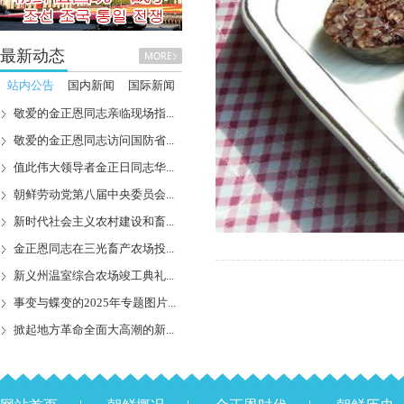
最新动态
站内公告
国内新闻
国际新闻
敬爱的金正恩同志亲临现场指...
敬爱的金正恩同志访问国防省...
值此伟大领导者金正日同志华...
朝鲜劳动党第八届中央委员会...
新时代社会主义农村建设和畜...
金正恩同志在三光畜产农场投...
新义州温室综合农场竣工典礼...
事变与蝶变的2025年专题图片...
掀起地方革命全面大高潮的新...