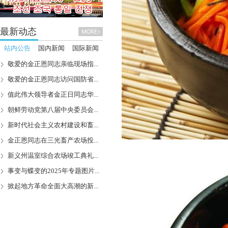
最新动态
站内公告
国内新闻
国际新闻
敬爱的金正恩同志亲临现场指...
敬爱的金正恩同志访问国防省...
值此伟大领导者金正日同志华...
朝鲜劳动党第八届中央委员会...
新时代社会主义农村建设和畜...
金正恩同志在三光畜产农场投...
新义州温室综合农场竣工典礼...
事变与蝶变的2025年专题图片...
掀起地方革命全面大高潮的新...