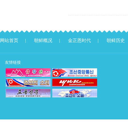
网站首页
|
朝鲜概况
|
金正恩时代
|
朝鲜历史
友情链接