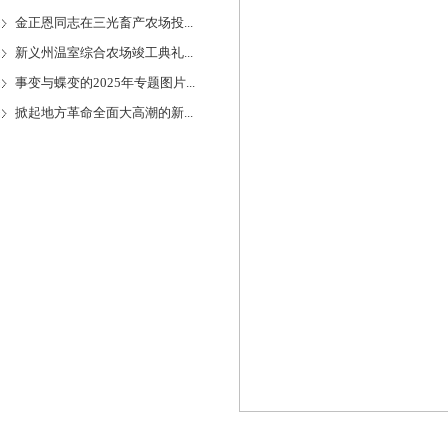
金正恩同志在三光畜产农场投...
新义州温室综合农场竣工典礼...
事变与蝶变的2025年专题图片...
掀起地方革命全面大高潮的新...