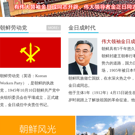
朝鲜劳动党
金日成时代
伟大领袖金日
朝鲜具有5千年悠
朝鲜封建王朝奉行
势力的道路，国力
场，1905年被日
朝鲜劳动党（英语：Korean
朝鲜民族做亡国奴，在水深火热之中，
Workers Party），是朝鲜的执政
金日成同志。
党，1945年10月10日朝鲜共产党中
他于主体1年（1912年）4月15日诞
央组织委员会在平壤成立，正式建
岁时就踏上了解放祖国的革命征途。他在摸索
党，金日成任中央责任书记。