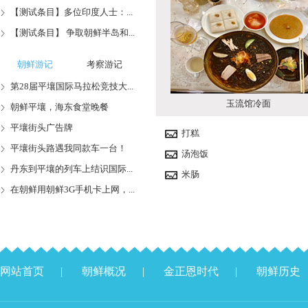
【测试条目】多位印度人士：...
【测试条目】 争取朝鲜半岛和...
朝鲜游记
考察游记
第28届平壤国际马拉松竞技大...
玉流馆冷面
朝鲜平壤，海东食堂晚餐
平壤街头广告牌
打糕
平壤街头路遇我同款车一台！
汤泡饭
丹东到平壤的列车上结识国际...
米肠
在朝鲜用朝鲜3G手机卡上网，...
网站首页
|
朝鲜概况
|
金正恩时代
|
朝鲜历史